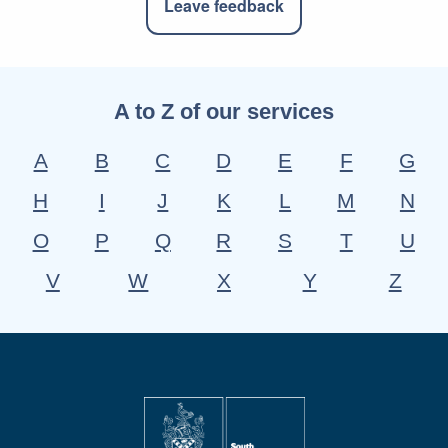
Leave feedback
A to Z of our services
A
B
C
D
E
F
G
H
I
J
K
L
M
N
O
P
Q
R
S
T
U
V
W
X
Y
Z