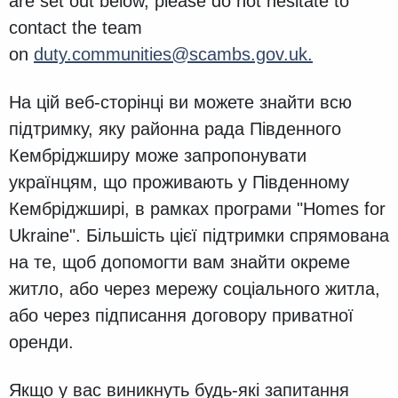
are set out below, please do not hesitate to
contact the team
on
duty.communities@scambs.gov.uk.
На цій веб-сторінці ви можете знайти всю
підтримку, яку районна рада Південного
Кембріджширу може запропонувати
українцям, що проживають у Південному
Кембріджширі, в рамках програми "Homes for
Ukraine". Більшість цієї підтримки спрямована
на те, щоб допомогти вам знайти окреме
житло, або через мережу соціального житла,
або через підписання договору приватної
оренди.
Якщо у вас виникнуть будь-які запитання