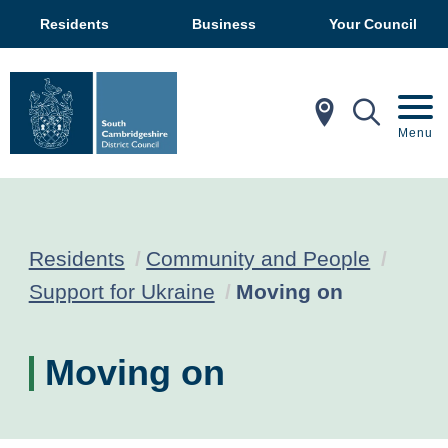
Residents
Business
Your Council
In My Ar
Mobil
Menu
Residents
Community and People
Current:
Support for Ukraine
Moving on
Moving on